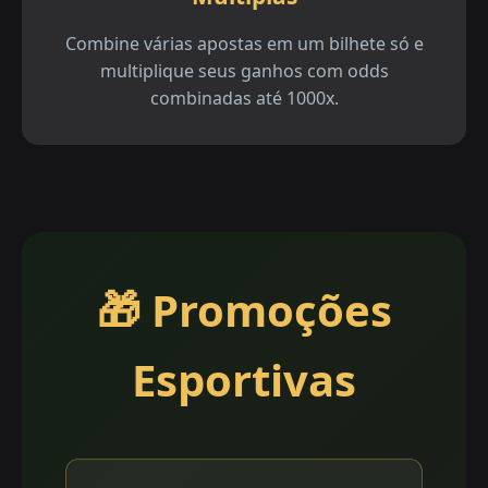
Combine várias apostas em um bilhete só e
multiplique seus ganhos com odds
combinadas até 1000x.
🎁 Promoções
Esportivas