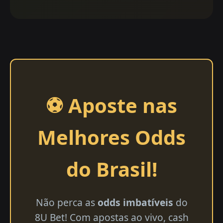
⚽ Aposte nas
Melhores Odds
do Brasil!
Não perca as
odds imbatíveis
do
8U Bet! Com apostas ao vivo, cash