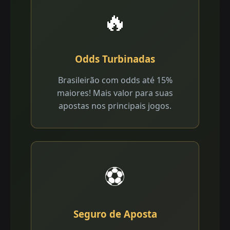
🔥
Odds Turbinadas
Brasileirão com odds até 15%
maiores! Mais valor para suas
apostas nos principais jogos.
⚽
Seguro de Aposta