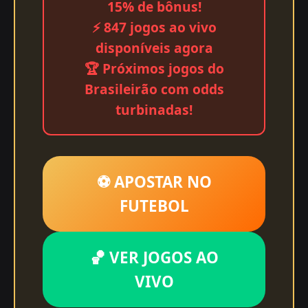
15% de bônus!
⚡ 847 jogos ao vivo
disponíveis agora
🏆 Próximos jogos do
Brasileirão com odds
turbinadas!
⚽ APOSTAR NO
FUTEBOL
🏀 VER JOGOS AO
VIVO