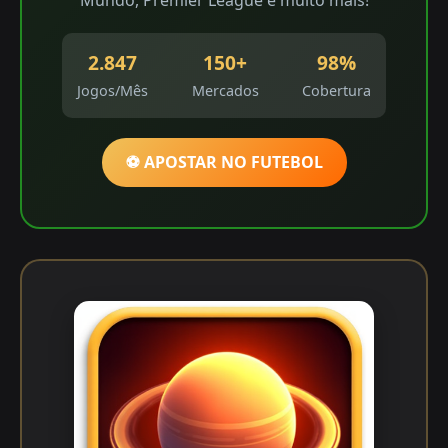
Mundo, Premier League e muito mais!
2.847
150+
98%
Jogos/Mês
Mercados
Cobertura
⚽ APOSTAR NO FUTEBOL