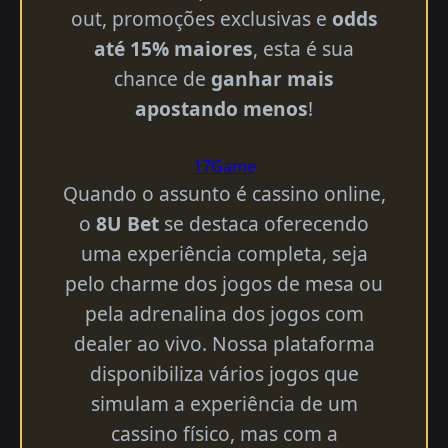
out, promoções exclusivas e
odds
até 15% maiores
, esta é sua
chance de
ganhar mais
apostando menos
!
17Game
Quando o assunto é cassino online,
o
8U Bet
se destaca oferecendo
uma experiência completa, seja
pelo charme dos jogos de mesa ou
pela adrenalina dos jogos com
dealer ao vivo. Nossa plataforma
disponibiliza vários jogos que
simulam a experiência de um
cassino físico, mas com a