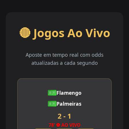
🔴 Jogos Ao Vivo
Aposte em tempo real com odds
atualizadas a cada segundo
Flamengo
🇧🇷
Palmeiras
🇧🇷
2 - 1
78' ⚽ AO VIVO