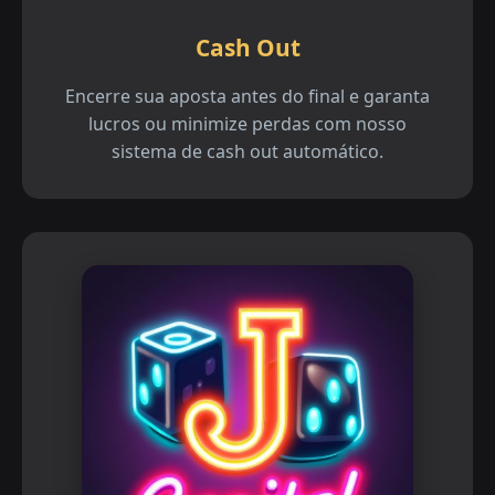
Cash Out
Encerre sua aposta antes do final e garanta
lucros ou minimize perdas com nosso
sistema de cash out automático.