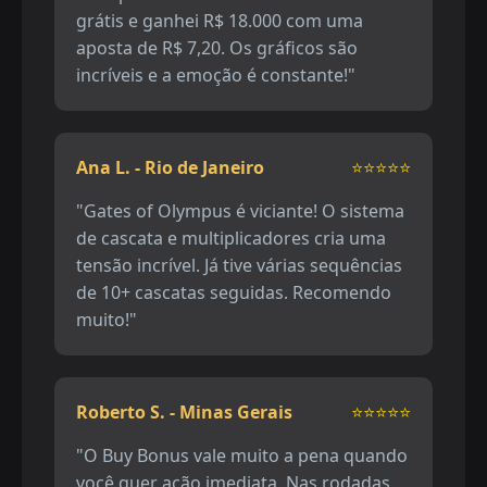
grátis e ganhei R$ 18.000 com uma
aposta de R$ 7,20. Os gráficos são
incríveis e a emoção é constante!"
Ana L. - Rio de Janeiro
⭐⭐⭐⭐⭐
"Gates of Olympus é viciante! O sistema
de cascata e multiplicadores cria uma
tensão incrível. Já tive várias sequências
de 10+ cascatas seguidas. Recomendo
muito!"
Roberto S. - Minas Gerais
⭐⭐⭐⭐⭐
"O Buy Bonus vale muito a pena quando
você quer ação imediata. Nas rodadas