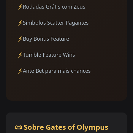
Rodadas Grátis com Zeus
Símbolos Scatter Pagantes
Buy Bonus Feature
Tumble Feature Wins
Ante Bet para mais chances
📜 Sobre Gates of Olympus