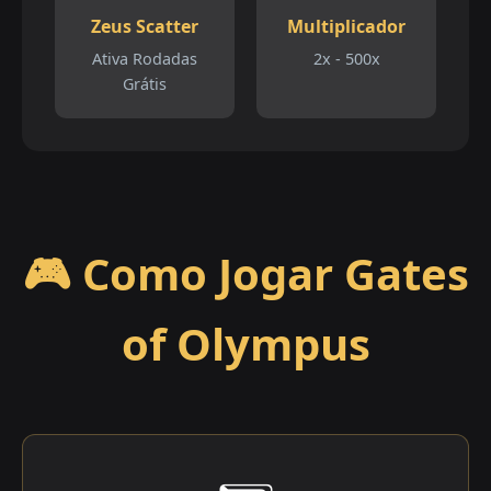
Zeus Scatter
Multiplicador
Ativa Rodadas
2x - 500x
Grátis
🎮 Como Jogar Gates
of Olympus