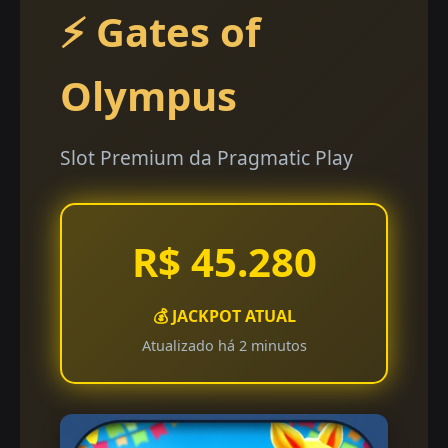
⚡ Gates of
Olympus
Slot Premium da Pragmatic Play
R$ 45.280
💰 JACKPOT ATUAL
Atualizado há 2 minutos