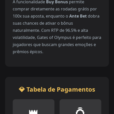
A funcionalidade
Buy Bonus
permite
comprar diretamente as rodadas grátis por
100x sua aposta, enquanto o
Ante Bet
dobra
suas chances de ativar o bônus
naturalmente. Com RTP de 96.5% e alta
volatilidade, Gates of Olympus é perfeito para
jogadores que buscam grandes emoções e
prêmios épicos.
💎 Tabela de Pagamentos
👑
💍