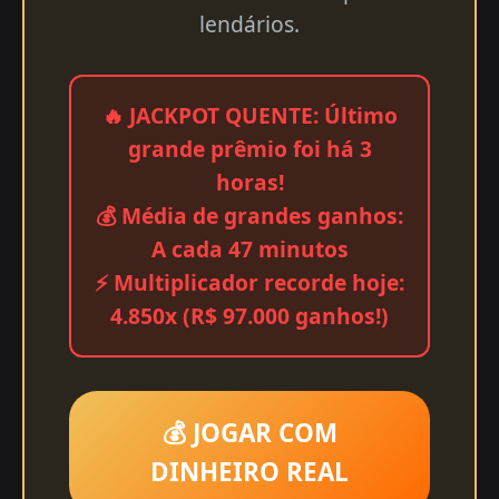
lendários.
🔥 JACKPOT QUENTE: Último
grande prêmio foi há 3
horas!
💰 Média de grandes ganhos:
A cada 47 minutos
⚡ Multiplicador recorde hoje:
4.850x (R$ 97.000 ganhos!)
💰 JOGAR COM
DINHEIRO REAL