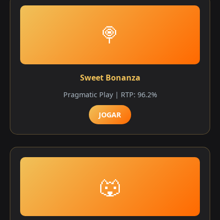
🍭
Sweet Bonanza
Pragmatic Play | RTP: 96.2%
JOGAR
🐺