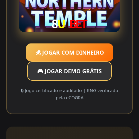
💰 JOGAR COM DINHEIRO
🎮 JOGAR DEMO GRÁTIS
🔒 Jogo certificado e auditado | RNG verificado
pela eCOGRA