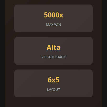
5000x
MAX WIN
Alta
VOLATILIDADE
6x5
LAYOUT